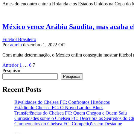
Antes do encontro entre a Holanda e os Estados Unidos na Copa do
México vence Arábia Saudita, mas acaba e
Futebol Brasileiro
Por
admin
dezembro 1, 2022
Off
Com muita determinação, o México enfim conseguiu mostrar futebol n
Paginação
Anterior
1
…
6
7
Pesquisar
de
Pesquisar
posts
Recent Posts
Rivalidades do Chelsea FC: Confrontos Históricos
Estádio do Chelsea FC: O Novo Lar dos Blues
Transferências do Chelsea FC: Quem Chegou e Quem Saiu
Curiosidades sobre o Chelsea FC: Descubra os Segredos do Cl
Campeonatos do Chelsea FC: Competições em Destaque