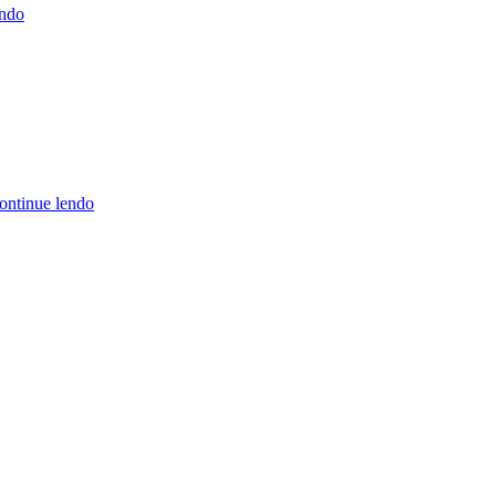
endo
ontinue lendo