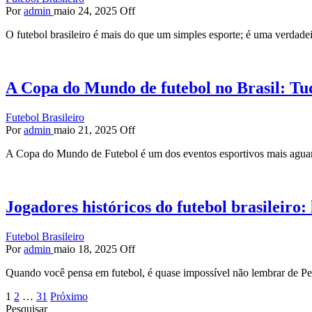
Por
admin
maio 24, 2025
Off
O futebol brasileiro é mais do que um simples esporte; é uma verdade
A Copa do Mundo de futebol no Brasil: Tud
Futebol Brasileiro
Por
admin
maio 21, 2025
Off
A Copa do Mundo de Futebol é um dos eventos esportivos mais agu
Jogadores históricos do futebol brasileiro
Futebol Brasileiro
Por
admin
maio 18, 2025
Off
Quando você pensa em futebol, é quase impossível não lembrar de P
Paginação
1
2
…
31
Próximo
Pesquisar