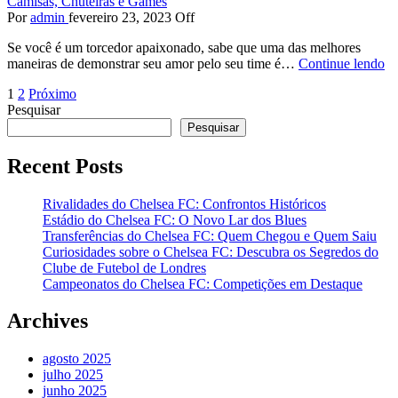
Camisas, Chuteiras e Games
Por
admin
fevereiro 23, 2023
Off
Se você é um torcedor apaixonado, sabe que uma das melhores
maneiras de demonstrar seu amor pelo seu time é…
Continue lendo
Paginação
1
2
Próximo
Pesquisar
de
Pesquisar
posts
Recent Posts
Rivalidades do Chelsea FC: Confrontos Históricos
Estádio do Chelsea FC: O Novo Lar dos Blues
Transferências do Chelsea FC: Quem Chegou e Quem Saiu
Curiosidades sobre o Chelsea FC: Descubra os Segredos do
Clube de Futebol de Londres
Campeonatos do Chelsea FC: Competições em Destaque
Archives
agosto 2025
julho 2025
junho 2025