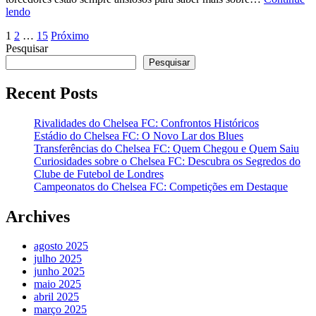
lendo
Paginação
1
2
…
15
Próximo
Pesquisar
de
Pesquisar
posts
Recent Posts
Rivalidades do Chelsea FC: Confrontos Históricos
Estádio do Chelsea FC: O Novo Lar dos Blues
Transferências do Chelsea FC: Quem Chegou e Quem Saiu
Curiosidades sobre o Chelsea FC: Descubra os Segredos do
Clube de Futebol de Londres
Campeonatos do Chelsea FC: Competições em Destaque
Archives
agosto 2025
julho 2025
junho 2025
maio 2025
abril 2025
março 2025