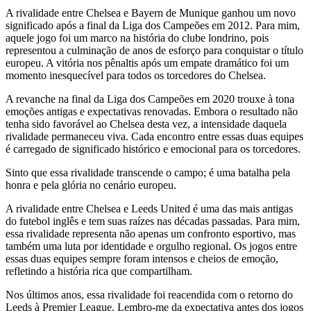
A rivalidade entre Chelsea e Bayern de Munique ganhou um novo
significado após a final da Liga dos Campeões em 2012. Para mim,
aquele jogo foi um marco na história do clube londrino, pois
representou a culminação de anos de esforço para conquistar o título
europeu. A vitória nos pênaltis após um empate dramático foi um
momento inesquecível para todos os torcedores do Chelsea.
A revanche na final da Liga dos Campeões em 2020 trouxe à tona
emoções antigas e expectativas renovadas. Embora o resultado não
tenha sido favorável ao Chelsea desta vez, a intensidade daquela
rivalidade permaneceu viva. Cada encontro entre essas duas equipes
é carregado de significado histórico e emocional para os torcedores.
Sinto que essa rivalidade transcende o campo; é uma batalha pela
honra e pela glória no cenário europeu.
A rivalidade entre Chelsea e Leeds United é uma das mais antigas
do futebol inglês e tem suas raízes nas décadas passadas. Para mim,
essa rivalidade representa não apenas um confronto esportivo, mas
também uma luta por identidade e orgulho regional. Os jogos entre
essas duas equipes sempre foram intensos e cheios de emoção,
refletindo a história rica que compartilham.
Nos últimos anos, essa rivalidade foi reacendida com o retorno do
Leeds à Premier League. Lembro-me da expectativa antes dos jogos