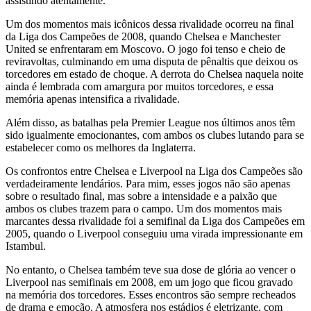
assistindo atentamente.
Um dos momentos mais icônicos dessa rivalidade ocorreu na final
da Liga dos Campeões de 2008, quando Chelsea e Manchester
United se enfrentaram em Moscovo. O jogo foi tenso e cheio de
reviravoltas, culminando em uma disputa de pênaltis que deixou os
torcedores em estado de choque. A derrota do Chelsea naquela noite
ainda é lembrada com amargura por muitos torcedores, e essa
memória apenas intensifica a rivalidade.
Além disso, as batalhas pela Premier League nos últimos anos têm
sido igualmente emocionantes, com ambos os clubes lutando para se
estabelecer como os melhores da Inglaterra.
Os confrontos entre Chelsea e Liverpool na Liga dos Campeões são
verdadeiramente lendários. Para mim, esses jogos não são apenas
sobre o resultado final, mas sobre a intensidade e a paixão que
ambos os clubes trazem para o campo. Um dos momentos mais
marcantes dessa rivalidade foi a semifinal da Liga dos Campeões em
2005, quando o Liverpool conseguiu uma virada impressionante em
Istambul.
No entanto, o Chelsea também teve sua dose de glória ao vencer o
Liverpool nas semifinais em 2008, em um jogo que ficou gravado
na memória dos torcedores. Esses encontros são sempre recheados
de drama e emoção. A atmosfera nos estádios é eletrizante, com