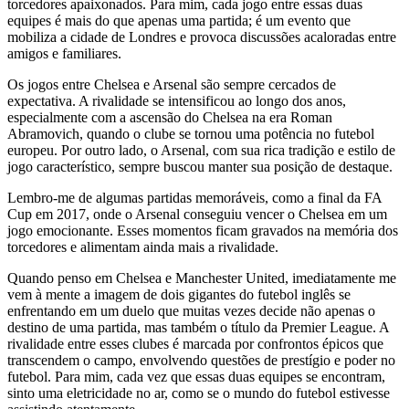
torcedores apaixonados. Para mim, cada jogo entre essas duas
equipes é mais do que apenas uma partida; é um evento que
mobiliza a cidade de Londres e provoca discussões acaloradas entre
amigos e familiares.
Os jogos entre Chelsea e Arsenal são sempre cercados de
expectativa. A rivalidade se intensificou ao longo dos anos,
especialmente com a ascensão do Chelsea na era Roman
Abramovich, quando o clube se tornou uma potência no futebol
europeu. Por outro lado, o Arsenal, com sua rica tradição e estilo de
jogo característico, sempre buscou manter sua posição de destaque.
Lembro-me de algumas partidas memoráveis, como a final da FA
Cup em 2017, onde o Arsenal conseguiu vencer o Chelsea em um
jogo emocionante. Esses momentos ficam gravados na memória dos
torcedores e alimentam ainda mais a rivalidade.
Quando penso em Chelsea e Manchester United, imediatamente me
vem à mente a imagem de dois gigantes do futebol inglês se
enfrentando em um duelo que muitas vezes decide não apenas o
destino de uma partida, mas também o título da Premier League. A
rivalidade entre esses clubes é marcada por confrontos épicos que
transcendem o campo, envolvendo questões de prestígio e poder no
futebol. Para mim, cada vez que essas duas equipes se encontram,
sinto uma eletricidade no ar, como se o mundo do futebol estivesse