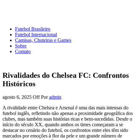
Mundo do Futebol
Tudo sobre o esporte mais amado do Planeta
Futebol Brasileiro
Futebol Internacional
Camisas, Chuteiras e Games
Sobre
Contato
Rivalidades do Chelsea FC: Confrontos
Históricos
agosto 6, 2025
Off
Por
admin
A rivalidade entre Chelsea e Arsenal é uma das mais intensas do
futebol inglês, refletindo não apenas a proximidade geográfica dos
clubes, mas também suas histórias ricas e bem-sucedidas. Desde o
início do século XX, quando ambos os times começaram a se
destacar no cenário do futebol, os confrontos entre eles têm sido
marcados por emoções à flor da pele e um grande número de