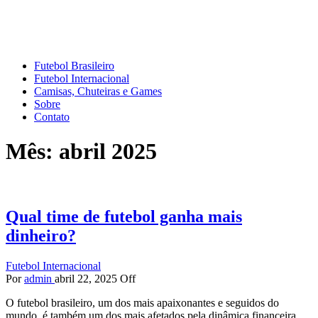
Mundo do Futebol
Tudo sobre o esporte mais amado do Planeta
Futebol Brasileiro
Futebol Internacional
Camisas, Chuteiras e Games
Sobre
Contato
Mês:
abril 2025
Qual time de futebol ganha mais
dinheiro?
Futebol Internacional
Por
admin
abril 22, 2025
Off
O futebol brasileiro, um dos mais apaixonantes e seguidos do
mundo, é também um dos mais afetados pela dinâmica financeira…