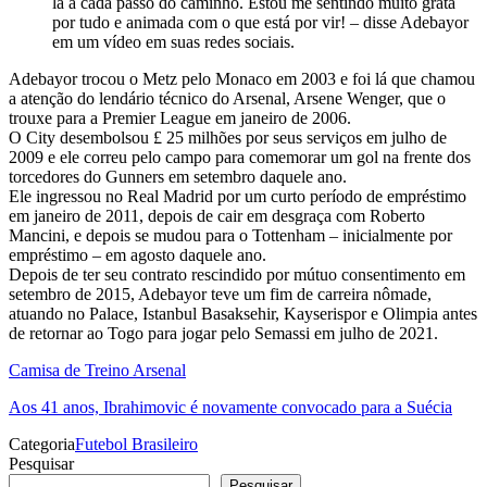
lá a cada passo do caminho. Estou me sentindo muito grata
por tudo e animada com o que está por vir! – disse Adebayor
em um vídeo em suas redes sociais.
Adebayor trocou o Metz pelo Monaco em 2003 e foi lá que chamou
a atenção do lendário técnico do Arsenal, Arsene Wenger, que o
trouxe para a Premier League em janeiro de 2006.
O City desembolsou £ 25 milhões por seus serviços em julho de
2009 e ele correu pelo campo para comemorar um gol na frente dos
torcedores do Gunners em setembro daquele ano.
Ele ingressou no Real Madrid por um curto período de empréstimo
em janeiro de 2011, depois de cair em desgraça com Roberto
Mancini, e depois se mudou para o Tottenham – inicialmente por
empréstimo – em agosto daquele ano.
Depois de ter seu contrato rescindido por mútuo consentimento em
setembro de 2015, Adebayor teve um fim de carreira nômade,
atuando no Palace, Istanbul Basaksehir, Kayserispor e Olimpia antes
de retornar ao Togo para jogar pelo Semassi em julho de 2021.
Camisa de Treino Arsenal
Aos 41 anos, Ibrahimovic é novamente convocado para a Suécia
Categoria
Futebol Brasileiro
Pesquisar
Pesquisar