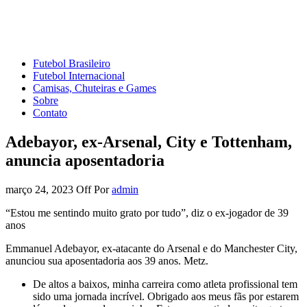
Mundo do Futebol
Tudo sobre o esporte mais amado do Planeta
Futebol Brasileiro
Futebol Internacional
Camisas, Chuteiras e Games
Sobre
Contato
Adebayor, ex-Arsenal, City e Tottenham,
anuncia aposentadoria
março 24, 2023
Off
Por
admin
“Estou me sentindo muito grato por tudo”, diz o ex-jogador de 39
anos
Emmanuel Adebayor, ex-atacante do Arsenal e do Manchester City,
anunciou sua aposentadoria aos 39 anos. Metz.
De altos a baixos, minha carreira como atleta profissional tem
sido uma jornada incrível. Obrigado aos meus fãs por estarem