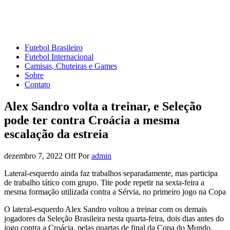
Mundo do Futebol
Tudo sobre o esporte mais amado do Planeta
Futebol Brasileiro
Futebol Internacional
Camisas, Chuteiras e Games
Sobre
Contato
Alex Sandro volta a treinar, e Seleção
pode ter contra Croácia a mesma
escalação da estreia
dezembro 7, 2022
Off
Por
admin
Lateral-esquerdo ainda faz trabalhos separadamente, mas participa
de trabalho tático com grupo. Tite pode repetir na sexta-feira a
mesma formação utilizada contra a Sérvia, no primeiro jogo na Copa
O lateral-esquerdo Alex Sandro voltou a treinar com os demais
jogadores da Seleção Brasileira nesta quarta-feira, dois dias antes do
jogo contra a Croácia, pelas quartas de final da Copa do Mundo.