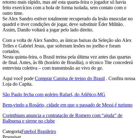
retorno mais rápido, mas até esta quarta-feira o jogador só havia
feito exercícios com a bola de forma isolada, sem contato com o
outro time.
Se Alex Sandro estiver totalmente recuperado da lesão muscular no
quadril e tiver condições de jogar, deve substituir Éder Militão.
Assim, Danilo voltará a jogar pelo lado direito.
Com a volta de Alex Sandro, as únicas baixas da Seleção são Alex
Telles e Gabriel Jesus, que sofreram lesões no joelho e foram
cortados.
Nesta quinta-feira, o Brasil treina pela última vez antes das quartas
de final. Antes, às 8h (horário de Brasília), o técnico Tite concederá
entrevista coletiva – com transmissão ao vivo do ge.
Aqui você pode
Comprar Camisa de treino do Brasil
. Confira nossa
Loja do Capita.
São Paulo fecha com goleiro Rafael, do Atlético-MG
Bem-vindo a Rosário, cidade em que o passado de Messi é turismo
Corinthians anuncia a contratação de Romero com “ajuda” de
Balbuena e sirene no clube
Categoria
Futebol Brasileiro
Pesquisar