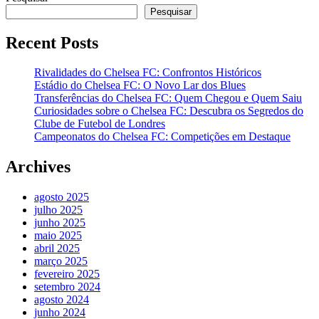
Pesquisar
Recent Posts
Rivalidades do Chelsea FC: Confrontos Históricos
Estádio do Chelsea FC: O Novo Lar dos Blues
Transferências do Chelsea FC: Quem Chegou e Quem Saiu
Curiosidades sobre o Chelsea FC: Descubra os Segredos do
Clube de Futebol de Londres
Campeonatos do Chelsea FC: Competições em Destaque
Archives
agosto 2025
julho 2025
junho 2025
maio 2025
abril 2025
março 2025
fevereiro 2025
setembro 2024
agosto 2024
junho 2024