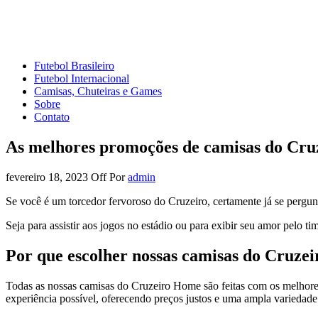
Mundo do Futebol
Tudo sobre o esporte mais amado do Planeta
Futebol Brasileiro
Futebol Internacional
Camisas, Chuteiras e Games
Sobre
Contato
As melhores promoções de camisas do Cru
fevereiro 18, 2023
Off
Por
admin
Se você é um torcedor fervoroso do Cruzeiro, certamente já se pergu
Seja para assistir aos jogos no estádio ou para exibir seu amor pelo ti
Por que escolher nossas camisas do Cruze
Todas as nossas camisas do Cruzeiro Home são feitas com os melhores
experiência possível, oferecendo preços justos e uma ampla variedade