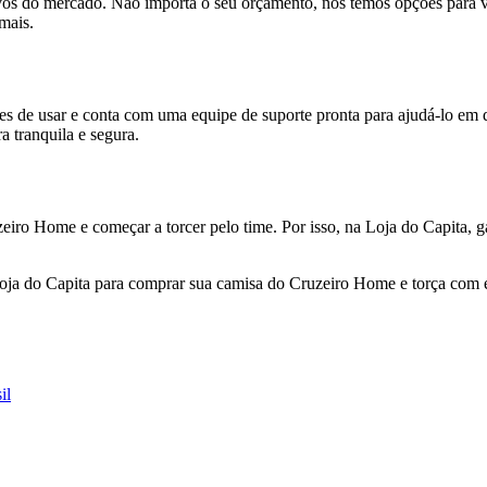
tivos do mercado. Não importa o seu orçamento, nós temos opções para
mais.
les de usar e conta com uma equipe de suporte pronta para ajudá-lo em 
 tranquila e segura.
iro Home e começar a torcer pelo time. Por isso, na Loja do Capita, g
oja do Capita para comprar sua camisa do Cruzeiro Home e torça com es
il