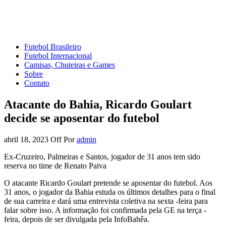
Mundo do Futebol
Tudo sobre o esporte mais amado do Planeta
Futebol Brasileiro
Futebol Internacional
Camisas, Chuteiras e Games
Sobre
Contato
Atacante do Bahia, Ricardo Goulart
decide se aposentar do futebol
abril 18, 2023
Off
Por
admin
Ex-Cruzeiro, Palmeiras e Santos, jogador de 31 anos tem sido
reserva no time de Renato Paiva
O atacante Ricardo Goulart pretende se aposentar do futebol. Aos
31 anos, o jogador da Bahia estuda os últimos detalhes para o final
de sua carreira e dará uma entrevista coletiva na sexta -feira para
falar sobre isso. A informação foi confirmada pela GE na terça -
feira, depois de ser divulgada pela InfoBahêa.