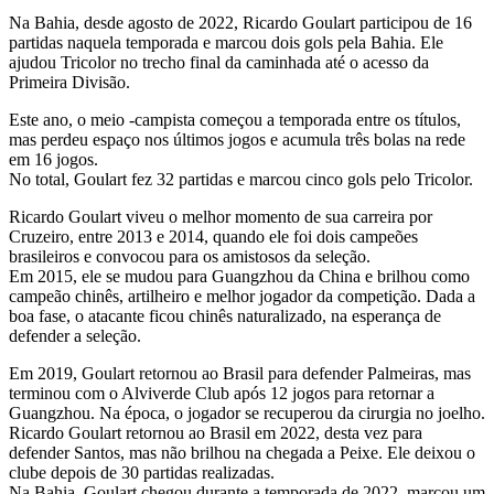
Na Bahia, desde agosto de 2022, Ricardo Goulart participou de 16
partidas naquela temporada e marcou dois gols pela Bahia. Ele
ajudou Tricolor no trecho final da caminhada até o acesso da
Primeira Divisão.
Este ano, o meio -campista começou a temporada entre os títulos,
mas perdeu espaço nos últimos jogos e acumula três bolas na rede
em 16 jogos.
No total, Goulart fez 32 partidas e marcou cinco gols pelo Tricolor.
Ricardo Goulart viveu o melhor momento de sua carreira por
Cruzeiro, entre 2013 e 2014, quando ele foi dois campeões
brasileiros e convocou para os amistosos da seleção.
Em 2015, ele se mudou para Guangzhou da China e brilhou como
campeão chinês, artilheiro e melhor jogador da competição. Dada a
boa fase, o atacante ficou chinês naturalizado, na esperança de
defender a seleção.
Em 2019, Goulart retornou ao Brasil para defender Palmeiras, mas
terminou com o Alviverde Club após 12 jogos para retornar a
Guangzhou. Na época, o jogador se recuperou da cirurgia no joelho.
Ricardo Goulart retornou ao Brasil em 2022, desta vez para
defender Santos, mas não brilhou na chegada a Peixe. Ele deixou o
clube depois de 30 partidas realizadas.
Na Bahia, Goulart chegou durante a temporada de 2022, marcou um