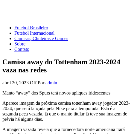
Mundo do Futebol
Tudo sobre o esporte mais amado do Planeta
Futebol Brasileiro
Futebol Internacional
Camisas, Chuteiras e Games
Sobre
Contato
Camisa away do Tottenham 2023-2024
vaza nas redes
abril 20, 2023
Off
Por
admin
Manto “away” dos Spurs terá novos apliques iridescentes
Aparece imagem da próxima camisa tottenham away jogador 2023-
2024, que será lançada pela Nike para a temporada. Esta é a
segunda peça vazada, já que o manto titular já teve sua imagem de
prévia há alguns dias.
A imagem vazada revela que a fornecedora norte-americana trará