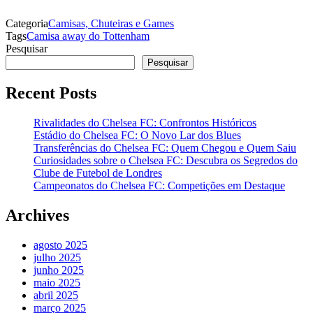
Categoria
Camisas, Chuteiras e Games
Tags
Camisa away do Tottenham
Pesquisar
Pesquisar
Recent Posts
Rivalidades do Chelsea FC: Confrontos Históricos
Estádio do Chelsea FC: O Novo Lar dos Blues
Transferências do Chelsea FC: Quem Chegou e Quem Saiu
Curiosidades sobre o Chelsea FC: Descubra os Segredos do
Clube de Futebol de Londres
Campeonatos do Chelsea FC: Competições em Destaque
Archives
agosto 2025
julho 2025
junho 2025
maio 2025
abril 2025
março 2025