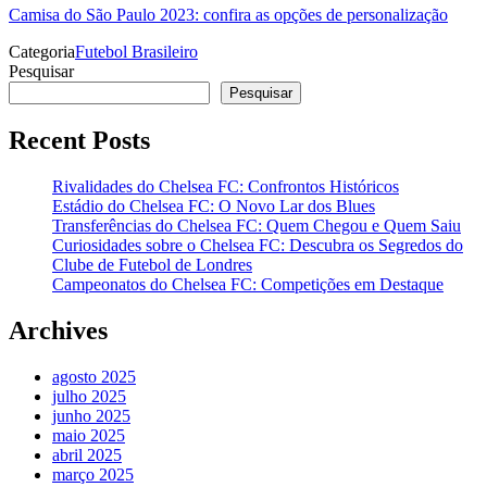
Camisa do São Paulo 2023: confira as opções de personalização
Categoria
Futebol Brasileiro
Pesquisar
Pesquisar
Recent Posts
Rivalidades do Chelsea FC: Confrontos Históricos
Estádio do Chelsea FC: O Novo Lar dos Blues
Transferências do Chelsea FC: Quem Chegou e Quem Saiu
Curiosidades sobre o Chelsea FC: Descubra os Segredos do
Clube de Futebol de Londres
Campeonatos do Chelsea FC: Competições em Destaque
Archives
agosto 2025
julho 2025
junho 2025
maio 2025
abril 2025
março 2025