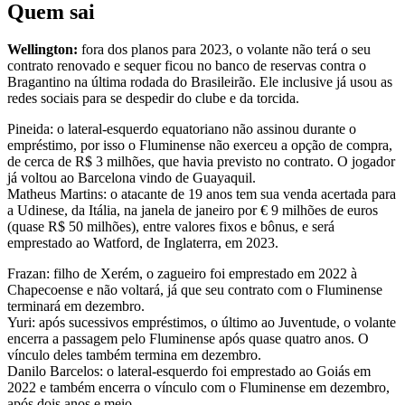
Quem sai
Wellington:
fora dos planos para 2023, o volante não terá o seu
contrato renovado e sequer ficou no banco de reservas contra o
Bragantino na última rodada do Brasileirão. Ele inclusive já usou as
redes sociais para se despedir do clube e da torcida.
Pineida: o lateral-esquerdo equatoriano não assinou durante o
empréstimo, por isso o Fluminense não exerceu a opção de compra,
de cerca de R$ 3 milhões, que havia previsto no contrato. O jogador
já voltou ao Barcelona vindo de Guayaquil.
Matheus Martins: o atacante de 19 anos tem sua venda acertada para
a Udinese, da Itália, na janela de janeiro por € 9 milhões de euros
(quase R$ 50 milhões), entre valores fixos e bônus, e será
emprestado ao Watford, de Inglaterra, em 2023.
Frazan: filho de Xerém, o zagueiro foi emprestado em 2022 à
Chapecoense e não voltará, já que seu contrato com o Fluminense
terminará em dezembro.
Yuri: após sucessivos empréstimos, o último ao Juventude, o volante
encerra a passagem pelo Fluminense após quase quatro anos. O
vínculo deles também termina em dezembro.
Danilo Barcelos: o lateral-esquerdo foi emprestado ao Goiás em
2022 e também encerra o vínculo com o Fluminense em dezembro,
após dois anos e meio.