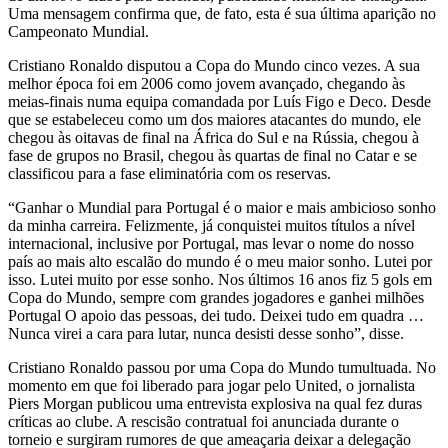
Uma mensagem confirma que, de fato, esta é sua última aparição no
Campeonato Mundial.
Cristiano Ronaldo disputou a Copa do Mundo cinco vezes. A sua
melhor época foi em 2006 como jovem avançado, chegando às
meias-finais numa equipa comandada por Luís Figo e Deco. Desde
que se estabeleceu como um dos maiores atacantes do mundo, ele
chegou às oitavas de final na África do Sul e na Rússia, chegou à
fase de grupos no Brasil, chegou às quartas de final no Catar e se
classificou para a fase eliminatória com os reservas.
“Ganhar o Mundial para Portugal é o maior e mais ambicioso sonho
da minha carreira. Felizmente, já conquistei muitos títulos a nível
internacional, inclusive por Portugal, mas levar o nome do nosso
país ao mais alto escalão do mundo é o meu maior sonho. Lutei por
isso. Lutei muito por esse sonho. Nos últimos 16 anos fiz 5 gols em
Copa do Mundo, sempre com grandes jogadores e ganhei milhões
Portugal O apoio das pessoas, dei tudo. Deixei tudo em quadra …
Nunca virei a cara para lutar, nunca desisti desse sonho”, disse.
Cristiano Ronaldo passou por uma Copa do Mundo tumultuada. No
momento em que foi liberado para jogar pelo United, o jornalista
Piers Morgan publicou uma entrevista explosiva na qual fez duras
críticas ao clube. A rescisão contratual foi anunciada durante o
torneio e surgiram rumores de que ameaçaria deixar a delegação