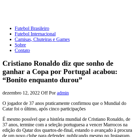
Mundo do Futebol
Tudo sobre o esporte mais amado do Planeta
Futebol Brasileiro
Futebol Internacional
Camisas, Chuteiras e Games
Sobre
Contato
Cristiano Ronaldo diz que sonho de
ganhar a Copa por Portugal acabou:
“Bonito enquanto durou”
dezembro 12, 2022
Off
Por
admin
O jogador de 37 anos praticamente confirmou que o Mundial do
Catar foi o último, após cinco participações
É mesmo possível que a história mundial de Cristiano Ronaldo, de
37 anos, termine com a seleção portuguesa a vencer Marrocos na
edição do Qatar dos quartos-de-final, estando o avançado à procura
de um novo clube para defender, publicando mesmo no Instagram.