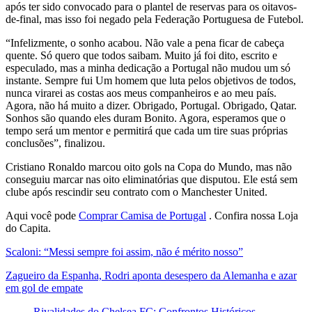
após ter sido convocado para o plantel de reservas para os oitavos-
de-final, mas isso foi negado pela Federação Portuguesa de Futebol.
“Infelizmente, o sonho acabou. Não vale a pena ficar de cabeça
quente. Só quero que todos saibam. Muito já foi dito, escrito e
especulado, mas a minha dedicação a Portugal não mudou um só
instante. Sempre fui Um homem que luta pelos objetivos de todos,
nunca virarei as costas aos meus companheiros e ao meu país.
Agora, não há muito a dizer. Obrigado, Portugal. Obrigado, Qatar.
Sonhos são quando eles duram Bonito. Agora, esperamos que o
tempo será um mentor e permitirá que cada um tire suas próprias
conclusões”, finalizou.
Cristiano Ronaldo marcou oito gols na Copa do Mundo, mas não
conseguiu marcar nas oito eliminatórias que disputou. Ele está sem
clube após rescindir seu contrato com o Manchester United.
Aqui você pode
Comprar Camisa de Portugal
. Confira nossa Loja
do Capita.
Scaloni: “Messi sempre foi assim, não é mérito nosso”
Zagueiro da Espanha, Rodri aponta desespero da Alemanha e azar
em gol de empate
Rivalidades do Chelsea FC: Confrontos Históricos