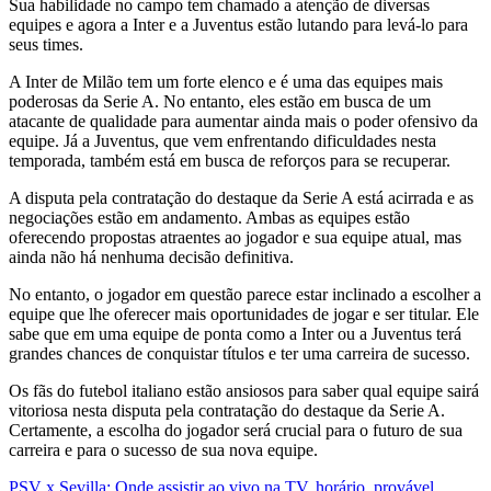
Sua habilidade no campo tem chamado a atenção de diversas
equipes e agora a Inter e a Juventus estão lutando para levá-lo para
seus times.
A Inter de Milão tem um forte elenco e é uma das equipes mais
poderosas da Serie A. No entanto, eles estão em busca de um
atacante de qualidade para aumentar ainda mais o poder ofensivo da
equipe. Já a Juventus, que vem enfrentando dificuldades nesta
temporada, também está em busca de reforços para se recuperar.
A disputa pela contratação do destaque da Serie A está acirrada e as
negociações estão em andamento. Ambas as equipes estão
oferecendo propostas atraentes ao jogador e sua equipe atual, mas
ainda não há nenhuma decisão definitiva.
No entanto, o jogador em questão parece estar inclinado a escolher a
equipe que lhe oferecer mais oportunidades de jogar e ser titular. Ele
sabe que em uma equipe de ponta como a Inter ou a Juventus terá
grandes chances de conquistar títulos e ter uma carreira de sucesso.
Os fãs do futebol italiano estão ansiosos para saber qual equipe sairá
vitoriosa nesta disputa pela contratação do destaque da Serie A.
Certamente, a escolha do jogador será crucial para o futuro de sua
carreira e para o sucesso de sua nova equipe.
PSV x Sevilla: Onde assistir ao vivo na TV, horário, provável