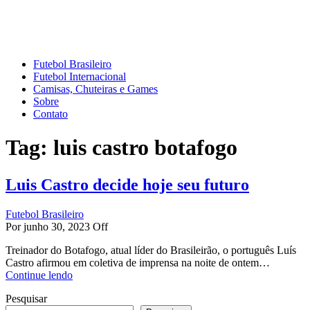
Mundo do Futebol
Tudo sobre o esporte mais amado do Planeta
Futebol Brasileiro
Futebol Internacional
Camisas, Chuteiras e Games
Sobre
Contato
Tag:
luis castro botafogo
Luis Castro decide hoje seu futuro
Futebol Brasileiro
Por
junho 30, 2023
Off
Treinador do Botafogo, atual líder do Brasileirão, o português Luís
Castro afirmou em coletiva de imprensa na noite de ontem…
Continue lendo
Pesquisar