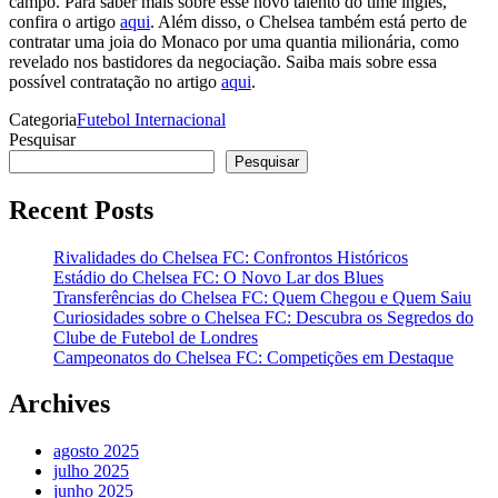
campo. Para saber mais sobre esse novo talento do time inglês,
confira o artigo
aqui
. Além disso, o Chelsea também está perto de
contratar uma joia do Monaco por uma quantia milionária, como
revelado nos bastidores da negociação. Saiba mais sobre essa
possível contratação no artigo
aqui
.
Categoria
Futebol Internacional
Pesquisar
Pesquisar
Recent Posts
Rivalidades do Chelsea FC: Confrontos Históricos
Estádio do Chelsea FC: O Novo Lar dos Blues
Transferências do Chelsea FC: Quem Chegou e Quem Saiu
Curiosidades sobre o Chelsea FC: Descubra os Segredos do
Clube de Futebol de Londres
Campeonatos do Chelsea FC: Competições em Destaque
Archives
agosto 2025
julho 2025
junho 2025