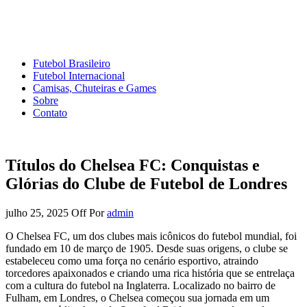
Mundo do Futebol
Tudo sobre o esporte mais amado do Planeta
Futebol Brasileiro
Futebol Internacional
Camisas, Chuteiras e Games
Sobre
Contato
Títulos do Chelsea FC: Conquistas e
Glórias do Clube de Futebol de Londres
julho 25, 2025
Off
Por
admin
O Chelsea FC, um dos clubes mais icônicos do futebol mundial, foi
fundado em 10 de março de 1905. Desde suas origens, o clube se
estabeleceu como uma força no cenário esportivo, atraindo
torcedores apaixonados e criando uma rica história que se entrelaça
com a cultura do futebol na Inglaterra. Localizado no bairro de
Fulham, em Londres, o Chelsea começou sua jornada em um