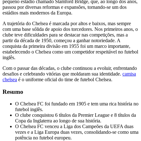
pequeno estádio chamado Stamford Bridge, que, ao longo dos anos,
passou por diversas reformas e expansões, tornando-se um dos
estádios mais modernos da Europa.
A trajetória do Chelsea é marcada por altos e baixos, mas sempre
com uma base sólida de apoio dos torcedores. Nos primeiros anos, o
clube teve dificuldades para se destacar nas competições, mas a
partir da década de 1950, começou a ganhar notoriedade. A
conquista da primeira divisão em 1955 foi um marco importante,
estabelecendo o Chelsea como um competidor respeitável no futebol
inglês.
Com o passar das décadas, o clube continuou a evoluir, enfrentando
desafios e celebrando vitórias que moldaram sua identidade.
camisa
chelsea
é o uniforme oficial do time de futebol Chelsea.
Resumo
O Chelsea FC foi fundado em 1905 e tem uma rica história no
futebol inglês.
O clube conquistou 6 títulos da Premier League e 8 títulos da
Copa da Inglaterra ao longo de sua história.
O Chelsea FC venceu a Liga dos Campeões da UEFA duas
vezes e a Liga Europa duas vezes, consolidando-se como uma
potência no futebol europeu.