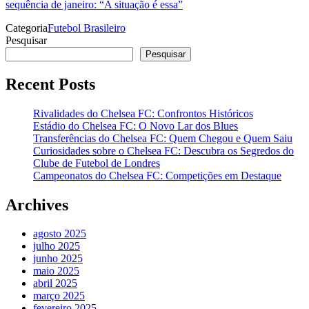
sequência de janeiro: “A situação é essa”
Categoria
Futebol Brasileiro
Pesquisar
Pesquisar
Recent Posts
Rivalidades do Chelsea FC: Confrontos Históricos
Estádio do Chelsea FC: O Novo Lar dos Blues
Transferências do Chelsea FC: Quem Chegou e Quem Saiu
Curiosidades sobre o Chelsea FC: Descubra os Segredos do
Clube de Futebol de Londres
Campeonatos do Chelsea FC: Competições em Destaque
Archives
agosto 2025
julho 2025
junho 2025
maio 2025
abril 2025
março 2025
fevereiro 2025