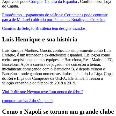
Aqui você pode
Comprar Camisa da Espanha
. Confira nossa Loja
do Capita.
Empréstimo + pagamento de salários: Corinthians pode contratar
parça de Michael cobiçado por Palmeiras, Botafogo e Cruzeiro
Camisas da Seleção Brasileira tem designs vazados
Luis Henrique e sua história
Luis Enrique Martínez García, conhecido simplesmente como Luis
Enrique, é um treinador e ex-futebolista espanhol. Ele jogou como
meio-campista e atuou nas equipes de Barcelona, Real Madrid e FC
Barcelona. Após a carreira de jogador, ele começou a treinar,
inicialmente começando com o Barcelona B, e depois treinou o
Barcelona, onde ganhou numerosos títulos incluindo La Liga, Copa
do Rei e Liga dos Campeões da UEFA. Ele também treinou a
seleção espanhola de futebol de 2018 a 2019.
Vini Jr diz que Neymar teve “um pouco de febre”
comprar camisa 2 do são paulo
Como o Napoli se tornou um grande clube