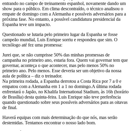
entrando no campo de treinamento espanhol, novamente dando um
show para o público. Em clima descontraído, o técnico analisou o
empate de domingo com a Alemanha e possíveis adversários para a
próxima fase. No entanto, a possível candidatura presidencial da
Espanha teve um impacto.
Questionado se lutaria pelo primeiro lugar da Espanha se fosse
campeão mundial, Luis Enrique sorriu e respondeu que sim. O
tecnólogo até fez uma promessa:
Jurei que, se não cumprisse 50% das minhas promessas de
campanha no primeiro ano, estaria fora. Quem vai governar tem que
governar, aconteça o que acontecer, mas pelo menos 50% no
primeiro ano. Pelo menos. Esse deveria ser um objetivo da nossa
aula de política – diz o treinador.
Na primeira rodada, a Espanha derrotou a Costa Rica por 7 a 0 e
empatou com a Alemanha em 1 a 1 no domingo.A última rodada
enfrentará o Japão, no Khalifa International Stadium, às 16h (horário
de Brasília) desta quinta-feira. Luis Enrique não teve preferência
quando questionado sobre seus possíveis adversários para as oitavas
de final.
Haverá equipas com mais determinação do que nós, mas serão
destemidas. Tentamos encontrar o nosso lado bom.