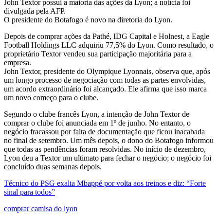
John Textor possui a maioria das ações da Lyon; a notícia foi
divulgada pela AFP.
O presidente do Botafogo é novo na diretoria do Lyon.
Depois de comprar ações da Pathé, IDG Capital e Holnest, a Eagle
Football Holdings LLC adquiriu 77,5% do Lyon. Como resultado, o
proprietário Textor vendeu sua participação majoritária para a
empresa.
John Textor, presidente do Olympique Lyonnais, observa que, após
um longo processo de negociação com todas as partes envolvidas,
um acordo extraordinário foi alcançado. Ele afirma que isso marca
um novo começo para o clube.
Segundo o clube francês Lyon, a intenção de John Textor de
comprar o clube foi anunciada em 1º de junho. No entanto, o
negócio fracassou por falta de documentação que ficou inacabada
no final de setembro. Um mês depois, o dono do Botafogo informou
que todas as pendências foram resolvidas. No início de dezembro,
Lyon deu a Textor um ultimato para fechar o negócio; o negócio foi
concluído duas semanas depois.
Técnico do PSG exalta Mbappé por volta aos treinos e diz: “Forte
sinal para todos”
comprar camisa do lyon