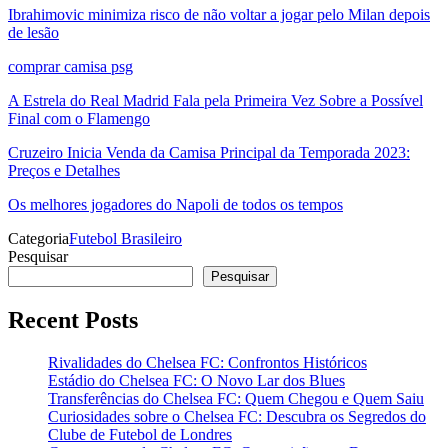
Ibrahimovic minimiza risco de não voltar a jogar pelo Milan depois
de lesão
comprar camisa psg
A Estrela do Real Madrid Fala pela Primeira Vez Sobre a Possível
Final com o Flamengo
Cruzeiro Inicia Venda da Camisa Principal da Temporada 2023:
Preços e Detalhes
Os melhores jogadores do Napoli de todos os tempos
Categoria
Futebol Brasileiro
Pesquisar
Pesquisar
Recent Posts
Rivalidades do Chelsea FC: Confrontos Históricos
Estádio do Chelsea FC: O Novo Lar dos Blues
Transferências do Chelsea FC: Quem Chegou e Quem Saiu
Curiosidades sobre o Chelsea FC: Descubra os Segredos do
Clube de Futebol de Londres